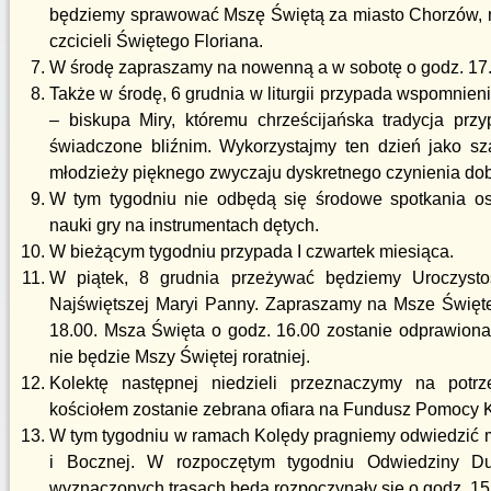
będziemy sprawować Mszę Świętą za miasto Chorzów, n
czcicieli Świętego Floriana.
W środę zapraszamy na nowenną a w sobotę o godz. 17.
Także w środę, 6 grudnia w liturgii przypada wspomnie
– biskupa Miry, któremu chrześcijańska tradycja prz
świadczone bliźnim. Wykorzystajmy ten dzień jako sz
młodzieży pięknego zwyczaju dyskretnego czynienia dob
W tym tygodniu nie odbędą się środowe spotkania o
nauki gry na instrumentach dętych.
W bieżącym tygodniu przypada I czwartek miesiąca.
W piątek, 8 grudnia przeżywać będziemy Uroczyst
Najświętszej Maryi Panny. Zapraszamy na Msze Święte 
18.00. Msza Święta o godz. 16.00 zostanie odprawiona
nie będzie Mszy Świętej roratniej.
Kolektę następnej niedzieli przeznaczymy na potrz
kościołem zostanie zebrana ofiara na Fundusz Pomocy 
W tym tygodniu w ramach Kolędy pragniemy odwiedzić m
i Bocznej. W rozpoczętym tygodniu Odwiedziny Du
wyznaczonych trasach będą rozpoczynały się o godz. 15