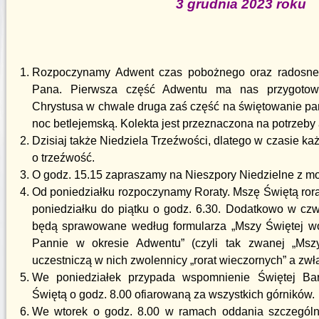
3 grudnia 2023 roku
Rozpoczynamy Adwent czas pobożnego oraz radosneg
Pana. Pierwsza część Adwentu ma nas przygotowa
Chrystusa w chwale druga zaś część na świętowanie pam
noc betlejemską. Kolekta jest przeznaczona na potrzeby a
Dzisiaj także Niedziela Trzeźwości, dlatego w czasie ka
o trzeźwość.
O godz. 15.15 zapraszamy na Nieszpory Niedzielne z mo
Od poniedziałku rozpoczynamy Roraty. Mszę Świętą ro
poniedziałku do piątku o godz. 6.30. Dodatkowo w cz
będą sprawowane według formularza „Mszy Świętej wo
Pannie w okresie Adwentu” (czyli tak zwanej „Mszy
uczestniczą w nich zwolennicy „rorat wieczornych” a zwł
We poniedziałek przypada wspomnienie Świętej Ba
Świętą o godz. 8.00 ofiarowaną za wszystkich górników.
We wtorek o godz. 8.00 w ramach oddania szczególn