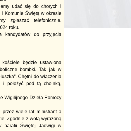
iemy udać się do chorych i
ź i Komunię Świętą w okresie
my zgłaszać telefonicznie.
2024 roku.
a kandydatów do przyjęcia
 kościele będzie ustawiona
mboliczne bombki. Tak jak w
luszka”. Chętni do włączenia
 i położyć pod tą choinką,
ce Wigilijnego Dzieła Pomocy
 przez wiele lat ministrant a
wie. Zgodnie z wolą wyrażoną
 parafii Świętej Jadwigi w