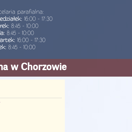
elaria parafialna:
edziałek:
16:00 - 17:30
rek:
8:45 - 10:00
da:
8:45 - 10:00
artek:
16:00 - 17:30
ek:
8:45 - 10:00
ana w Chorzowie