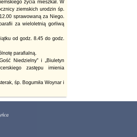
ziemskiego życia mieszkał. W
ocznicy ziemskich urodzin śp.
 12.00 sprawowaną za Niego.
rafii za wieloletnią gorliwą
piątku od godz. 8.45 do godz.
lnotę parafialną.
ość Niedzielny” i „Biuletyn
cerskiego zastępu imienia
terak, śp. Bogumiła Woynar i
yńca