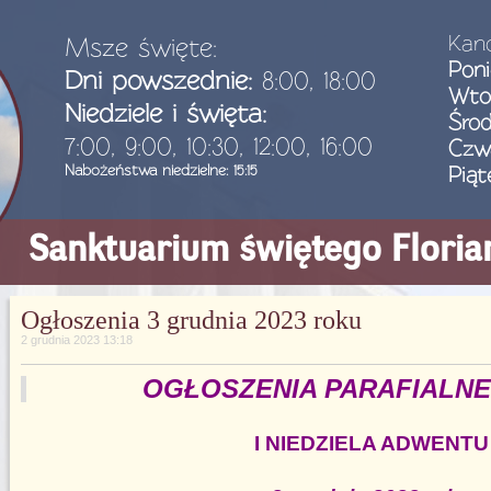
Kanc
Msze święte:
Poni
Dni powszednie:
8:00, 18:00
Wto
Niedziele i święta:
Śro
7:00, 9:00, 10:30, 12:00, 16:00
Czw
Nabożeństwa niedzielne: 15:15
Piąt
Sanktuarium świętego Flori
Ogłoszenia 3 grudnia 2023 roku
2 grudnia 2023 13:18
OGŁOSZENIA PARAFIALNE
I NIEDZIELA ADWENTU