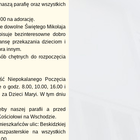
aszą parafię oraz wszystkich
00 na adorację.
nie dowolne Świętego Mikołaja
ypisuje bezinteresowne dobro
ansę przekazania dzieciom i
ra innym.
sób chętnych do rozpoczęcia
ość Niepokalanego Poczęcia
o godz. 8.00, 10.00, 16.00 i
 za Dzieci Maryi. W tym dniu
eby naszej parafii a przed
Kościołowi na Wschodzie.
ieszkańców ulic: Beskidzkiej
szpasterskie na wszystkich
.00