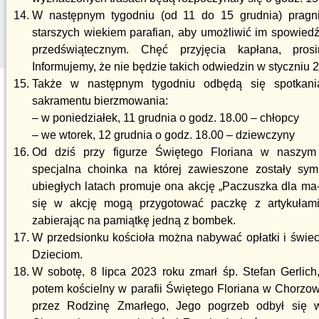
W następnym tygodniu (od 11 do 15 grudnia) pragn
starszych wiekiem parafian, aby umożliwić im spowied
przedświątecznym. Chęć przyjęcia kapłana, prosi
Informujemy, że nie będzie takich odwiedzin w styczniu 
Także w następnym tygodniu odbędą się spotkani
sakramentu bierzmowania:
– w poniedziałek, 11 grudnia o godz. 18.00 – chłopcy
– we wtorek, 12 grudnia o godz. 18.00 – dziewczyny
Od dziś przy figurze Świętego Floriana w naszym
specjalna choinka na której zawieszone zostały sy
ubiegłych latach promuje ona akcję „Paczuszka dla ma-
się w akcję mogą przygotować paczkę z artykułami
zabierając na pamiątkę jedną z bombek.
W przedsionku kościoła można nabywać opłatki i świe
Dzieciom.
W sobotę, 8 lipca 2023 roku zmarł śp. Stefan Gerlich,
potem kościelny w parafii Świętego Floriana w Chorzo
przez Rodzinę Zmarłego, Jego pogrzeb odbył się w