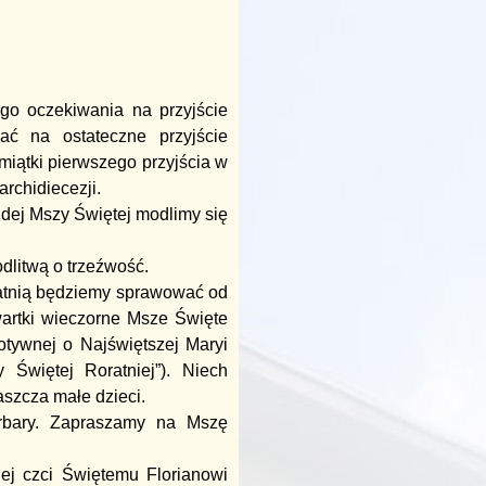
o oczekiwania na przyjście
ć na ostateczne przyjście
iątki pierwszego przyjścia w
rchidiecezji.
żdej Mszy Świętej modlimy się
dlitwą o trzeźwość.
ratnią będziemy sprawować od
wartki wieczorne Msze Święte
tywnej o Najświętszej Maryi
 Świętej Roratniej”). Niech
aszcza małe dzieci.
rbary. Zapraszamy na Mszę
ej czci Świętemu Florianowi