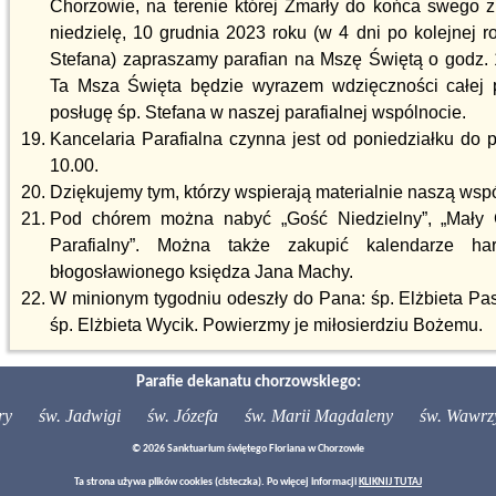
Chorzowie, na terenie której Zmarły do końca swego 
niedzielę, 10 grudnia 2023 roku (w 4 dni po kolejnej r
Stefana) zapraszamy parafian na Mszę Świętą o godz.
Ta Msza Święta będzie wyrazem wdzięczności całej pa
posługę śp. Stefana w naszej parafialnej wspólnocie.
Kancelaria Parafialna czynna jest od poniedziałku do 
10.00.
Dziękujemy tym, którzy wspierają materialnie naszą wspó
Pod chórem można nabyć „Gość Niedzielny”, „Mały G
Parafialny”. Można także zakupić kalendarze har
błogosławionego księdza Jana Machy.
W minionym tygodniu odeszły do Pana: śp. Elżbieta Pas
śp. Elżbieta Wycik. Powierzmy je miłosierdziu Bożemu.
Parafie dekanatu chorzowskiego:
ry
św. Jadwigi
św. Józefa
św. Marii Magdaleny
św. Wawrz
© 2026 Sanktuarium świętego Floriana w Chorzowie
Ta strona używa plików cookies (cisteczka). Po więcej informacji
KLIKNIJ TUTAJ