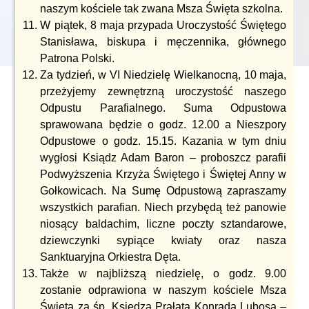
naszym kościele tak zwana Msza Święta szkolna.
W piątek, 8 maja przypada Uroczystość Świętego
Stanisława, biskupa i męczennika, głównego
Patrona Polski.
Za tydzień, w VI Niedzielę Wielkanocną, 10 maja,
przeżyjemy zewnętrzną uroczystość naszego
Odpustu Parafialnego. Suma Odpustowa
sprawowana będzie o godz. 12.00 a Nieszpory
Odpustowe o godz. 15.15. Kazania w tym dniu
wygłosi Ksiądz Adam Baron – proboszcz parafii
Podwyższenia Krzyża Świętego i Świętej Anny w
Gołkowicach. Na Sumę Odpustową zapraszamy
wszystkich parafian. Niech przybędą też panowie
niosący baldachim, liczne poczty sztandarowe,
dziewczynki sypiące kwiaty oraz nasza
Sanktuaryjna Orkiestra Dęta.
Także w najbliższą niedzielę, o godz. 9.00
zostanie odprawiona w naszym kościele Msza
Święta za śp. Księdza Prałata Konrada Lubosa –