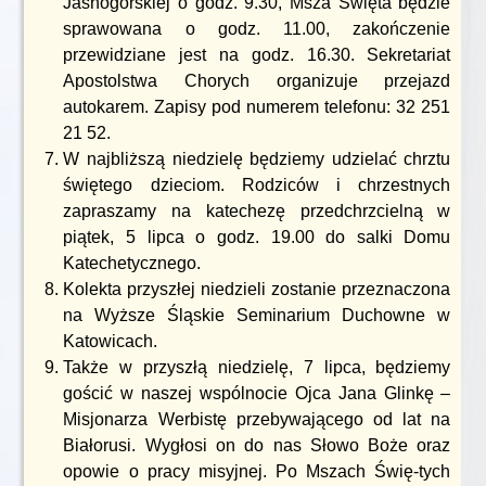
Jasnogórskiej o godz. 9.30, Msza Święta będzie
sprawowana o godz. 11.00, zakończenie
przewidziane jest na godz. 16.30. Sekretariat
Apostolstwa Chorych organizuje przejazd
autokarem. Zapisy pod numerem telefonu: 32 251
21 52.
W najbliższą niedzielę będziemy udzielać chrztu
świętego dzieciom. Rodziców i chrzestnych
zapraszamy na katechezę przedchrzcielną w
piątek, 5 lipca o godz. 19.00 do salki Domu
Katechetycznego.
Kolekta przyszłej niedzieli zostanie przeznaczona
na Wyższe Śląskie Seminarium Duchowne w
Katowicach.
Także w przyszłą niedzielę, 7 lipca, będziemy
gościć w naszej wspólnocie Ojca Jana Glinkę –
Misjonarza Werbistę przebywającego od lat na
Białorusi. Wygłosi on do nas Słowo Boże oraz
opowie o pracy misyjnej. Po Mszach Świę-tych