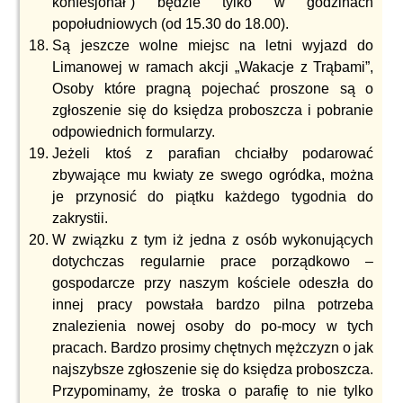
konfesjonał”) będzie tylko w godzinach
popołudniowych (od 15.30 do 18.00).
Są jeszcze wolne miejsc na letni wyjazd do
Limanowej w ramach akcji „Wakacje z Trąbami”,
Osoby które pragną pojechać proszone są o
zgłoszenie się do księdza proboszcza i pobranie
odpowiednich formularzy.
Jeżeli ktoś z parafian chciałby podarować
zbywające mu kwiaty ze swego ogródka, można
je przynosić do piątku każdego tygodnia do
zakrystii.
W związku z tym iż jedna z osób wykonujących
dotychczas regularnie prace porządkowo –
gospodarcze przy naszym kościele odeszła do
innej pracy powstała bardzo pilna potrzeba
znalezienia nowej osoby do po-mocy w tych
pracach. Bardzo prosimy chętnych mężczyzn o jak
najszybsze zgłoszenie się do księdza proboszcza.
Przypominamy, że troska o parafię to nie tylko