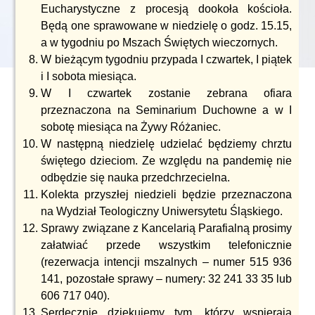
Eucharystyczne z procesją dookoła kościoła.
Będą one sprawowane w niedzielę o godz. 15.15,
a w tygodniu po Mszach Świętych wieczornych.
W bieżącym tygodniu przypada I czwartek, I piątek
i I sobota miesiąca.
W I czwartek zostanie zebrana ofiara
przeznaczona na Seminarium Duchowne a w I
sobotę miesiąca na Żywy Różaniec.
W następną niedzielę udzielać będziemy chrztu
świętego dzieciom. Ze względu na pandemię nie
odbędzie się nauka przedchrzecielna.
Kolekta przyszłej niedzieli będzie przeznaczona
na Wydział Teologiczny Uniwersytetu Śląskiego.
Sprawy związane z Kancelarią Parafialną prosimy
załatwiać przede wszystkim telefonicznie
(rezerwacja intencji mszalnych – numer 515 936
141, pozostałe sprawy – numery: 32 241 33 35 lub
606 717 040).
Serdecznie dziękujemy tym, którzy wspierają