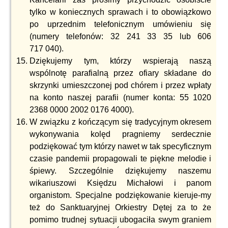
tylko w koniecznych sprawach i to obowiązkowo
po uprzednim telefonicznym umówieniu się
(numery telefonów: 32 241 33 35 lub 606
717 040).
Dziękujemy tym, którzy wspierają naszą
wspólnotę parafialną przez ofiary składane do
skrzynki umieszczonej pod chórem i przez wpłaty
na konto naszej parafii (numer konta: 55 1020
2368 0000 2002 0176 4000).
W związku z kończącym się tradycyjnym okresem
wykonywania kolęd pragniemy serdecznie
podziękować tym którzy nawet w tak specyficznym
czasie pandemii propagowali te piękne melodie i
śpiewy. Szczególnie dziękujemy naszemu
wikariuszowi Księdzu Michałowi i panom
organistom. Specjalne podziękowanie kieruje-my
też do Sanktuaryjnej Orkiestry Dętej za to że
pomimo trudnej sytuacji ubogaciła swym graniem