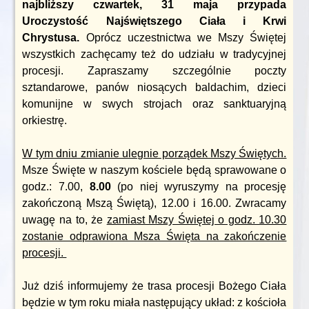
najbliższy czwartek, 31 maja przypada
Uroczystość Najświętszego Ciała i Krwi
Chrystusa.
Oprócz uczestnictwa we Mszy Świętej
wszystkich zachęcamy też do udziału w tradycyjnej
procesji. Zapraszamy szczególnie poczty
sztandarowe, panów niosących baldachim, dzieci
komunijne w swych strojach oraz sanktuaryjną
orkiestrę.
W tym dniu zmianie ulegnie porządek Mszy Świętych.
Msze Święte w naszym kościele będą sprawowane o
godz.: 7.00,
8.00
(po niej wyruszymy na procesję
zakończoną Mszą Świętą), 12.00 i 16.00. Zwracamy
uwagę na to, że
zamiast Mszy Świętej o godz. 10.30
zostanie odprawiona Msza Święta na zakończenie
procesji.
Już dziś informujemy że trasa procesji Bożego Ciała
będzie w tym roku miała następujący układ: z kościoła