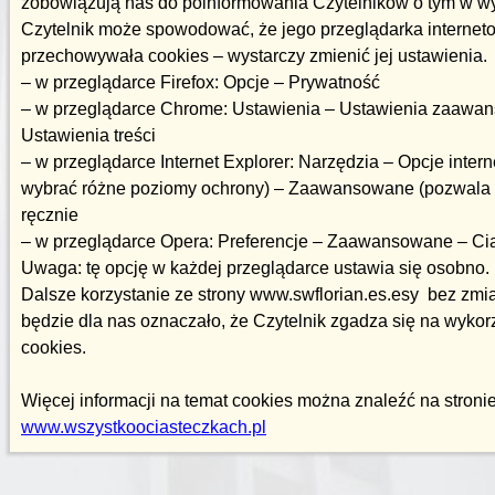
zobowiązują nas do poinformowania Czytelników o tym w wy
Czytelnik może spowodować, że jego przeglądarka internet
przechowywała cookies – wystarczy zmienić jej ustawienia.
– w przeglądarce Firefox: Opcje – Prywatność
– w przeglądarce Chrome: Ustawienia – Ustawienia zaawa
Ustawienia treści
– w przeglądarce Internet Explorer: Narzędzia – Opcje inte
wybrać różne poziomy ochrony) – Zaawansowane (pozwala 
ręcznie
– w przeglądarce Opera: Preferencje – Zaawansowane – Ci
Uwaga: tę opcję w każdej przeglądarce ustawia się osobno.
Dalsze korzystanie ze strony www.swflorian.es.esy bez zmi
będzie dla nas oznaczało, że Czytelnik zgadza się na wyko
cookies.
Więcej informacji na temat cookies można znaleźć na stroni
www.wszystkoociasteczkach.pl