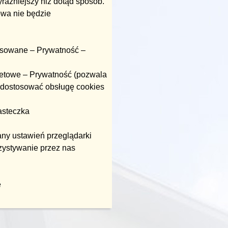
raźniejszy niż dotąd sposób.
owa nie będzie
nsowane – Prywatność –
rnetowe – Prywatność (pozwala
dostosować obsługę cookies
asteczka
any ustawień przeglądarki
rzystywanie przez nas
e