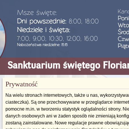
Kanc
Msze święte:
Poni
Dni powszednie:
8:00, 18:00
Wto
Niedziele i święta:
Śro
7:00, 9:00, 10:30, 12:00, 16:00
Czw
Nabożeństwa niedzielne: 15:15
Piąt
Sanktuarium świętego Flori
Prywatność
Na wielu stronach internetowych, także u nas, wykorzystywan
ciasteczka). Są one przechowywane w przeglądarce internet
pomocne m.in. w tworzeniu statystyk oglądalności strony. N
danych osobowych ani w żaden sposób nie zmieniają konfigu
zostaną zainstalowane. Nowe regulacje prawne obowiązując